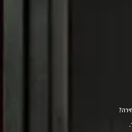
ירה?
.