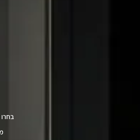
בחרו 
מו