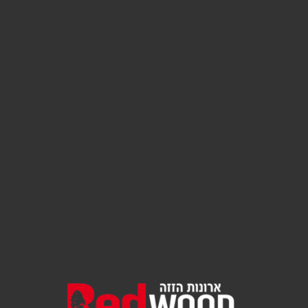
דיזיין
קהילת
ציון 5,
עפולה
החרש
6,
חולון
סמילו
45,
נתיבות