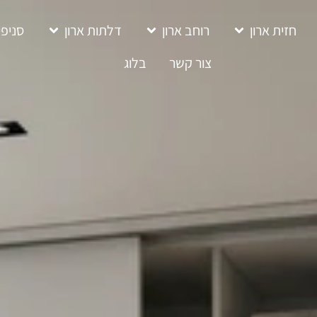
חזית ארון
רוחב ארון
דלתות ארון
סניפי
צור קשר
בלוג