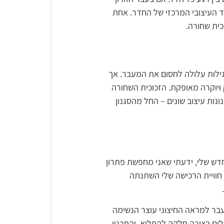
ד העיצובי המרכזי של החדר. אחת
כית שחורה.
רגילות עלולה לחסום את המעבר. אך
ויוקרה מאופקת. הזכוכית השחורה
ות עיצוב שונים – החל מהסגנון
דש שלי, ידעתי שאני מחפשת פתרון
 החיפושים שלי הובילו אותי אל חברת Redwood, ומאותו הרגע חוויית הרכישה שלי השתנתה
R, והתוצאה עלתה על כל ציפייה. מעבר למראה החיצוני עוצר הנשימה
ים בצורה חלקה להפליא, והתכנון