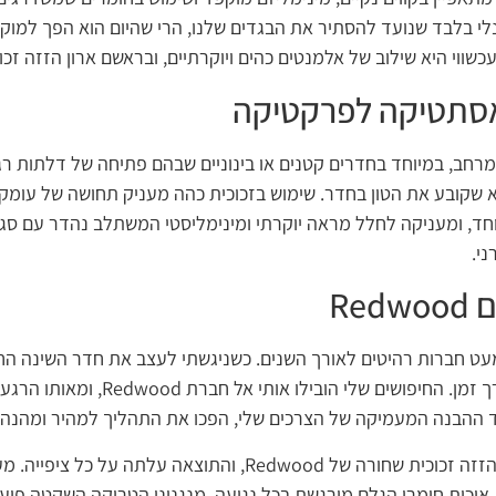
נלי בלבד שנועד להסתיר את הבגדים שלנו, הרי שהיום הוא הפך למוק
שווי היא שילוב של אלמנטים כהים ויוקרתיים, ובראשם ארון הזזה זכו
אסתטיקה לפרקטיקה
 במרחב, במיוחד בחדרים קטנים או בינוניים שבהם פתיחה של דלתות 
שקובע את הטון בחדר. שימוש בזכוכית כהה מעניק תחושה של עומק 
ד, ומעניקה לחלל מראה יוקרתי ומינימליסטי המשתלב נהדר עם סגנונ
ני.
Re
מעט חברות רהיטים לאורך השנים. כשניגשתי לעצב את חדר השינה הח
שהוא גם מעוצב לעילא וגם עמיד לאורך זמן.
צד ההבנה המעמיקה של הצרכים שלי, הפכו את התהליך למהיר ומהנה.
בחרתי עבור הבית שלי בדגם של ארון הזזה זכוכית שחורה של edwood
כות חומרי הגלם מורגשת בכל נגיעה. מנגנוני הטריקה השקטה פועל