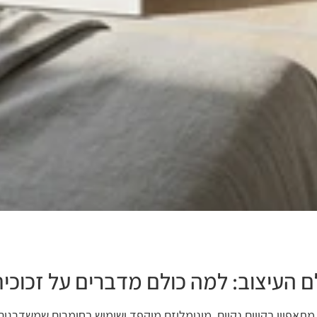
 העיצוב: למה כולם מדברים על זכוכי
תאפיין בקווים נקיים, מינימליזם מוקפד ושימוש בחומרים שמשדרגים 