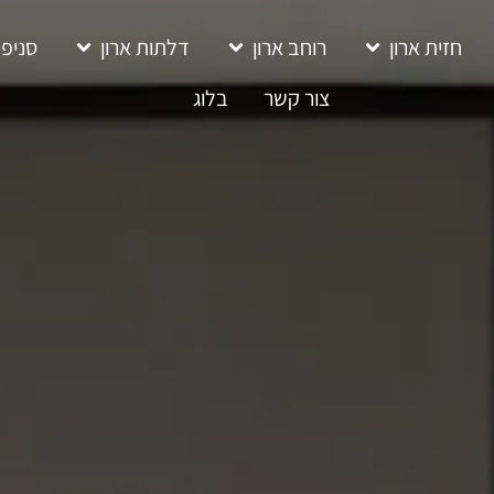
חזית ארון
רוחב ארון
דלתות ארון
סניפי
צור קשר
בלוג