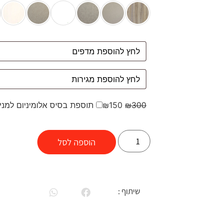
300
₪
150
₪
תוספת בסיס אלומיניום למני
הוספה לסל
שיתוף :