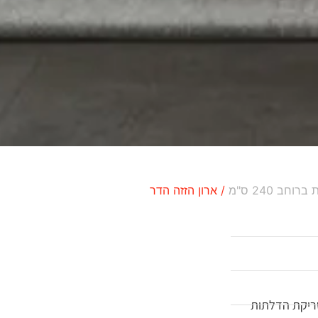
רוחב 240 ס"מ
/ ארון הזזה הדר