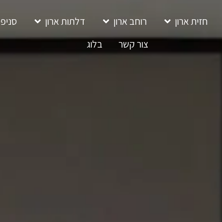
חזית ארון
רוחב ארון
דלתות ארון
סניפי
צור קשר
בלוג