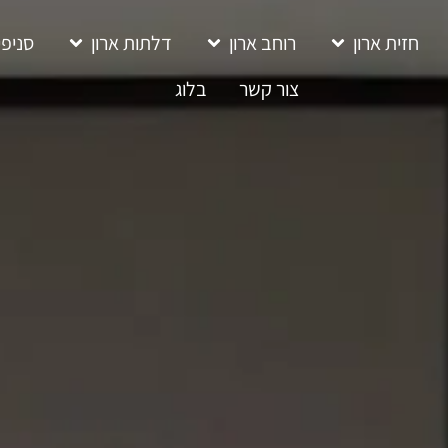
חזית ארון
רוחב ארון
דלתות ארון
סניפי
צור קשר
בלוג