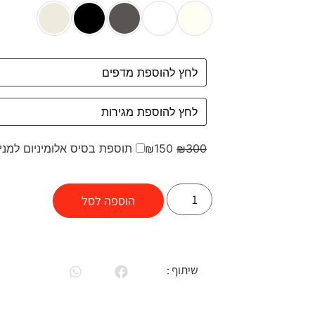
300
₪
150
₪
תוספת בסיס אלומיניום למני
הוספה לסל
שיתוף :