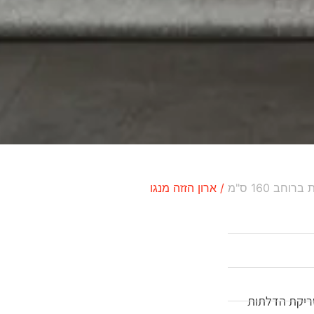
רוחב 160 ס"מ
/ ארון הזזה מנגו