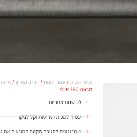
עמוד הבית
/
עמוד חנות
/
רוחב הארון
/
ארונות ב
מראה 180 אוולין
10 שנות אחריות
עמיד למכות ושריטות וקל לניקוי
4 מנגנונים לסגירה שקטה המונעים את טריקת הדלתות