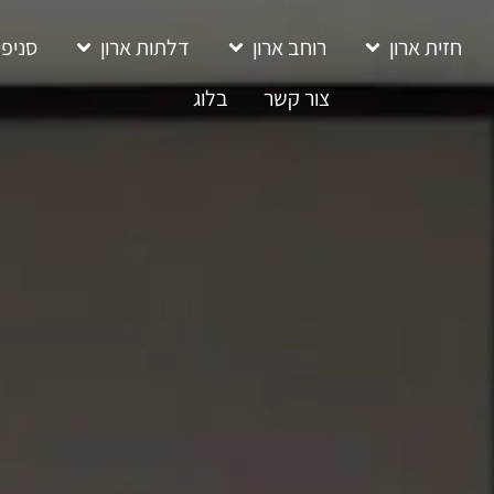
חזית ארון
רוחב ארון
דלתות ארון
סניפי
צור קשר
בלוג