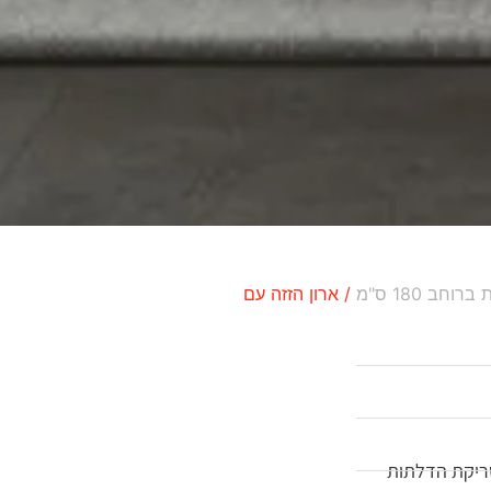
רוחב 180 ס"מ
/ ארון הזזה עם