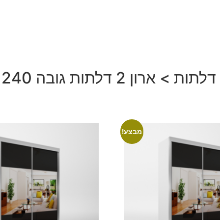
חזית ארון
רוחב ארון
דלתות ארון
סניפי
צור קשר
בלוג
מבצע!