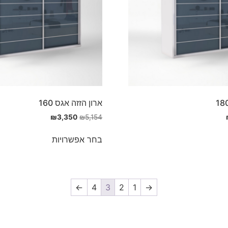
ארון הזזה אגס 160
₪
3,350
₪
5,154
בחר אפשרויות
←
4
3
2
1
→